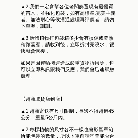
▲2.我們一定會幫各位老闆篩選現有最優質
的苗木，並強化包裝，如有高標準.完美主義
者。無法耐心等候溝通處理再評價者，請勿
下單喔，謝謝。
▲3.活體植物打包裝箱多少會有損傷或悶熱
稍微萎靡，請收到後，立即拆封完澆水，很
快就會恢復，
如果是因運輸搬運造成嚴重貨物折損等，也
可以立即私訊跟我們反應，我們會迅速幫您
處理。
【超商取貨店到店】
▲1.超商寄送有尺寸限制，長邊不得超過45
公分，重量5公斤內。
▲2.每棵植物的尺寸各不一樣也會影響單箱
所能包裝的數量，所以下單前請詢問能否合