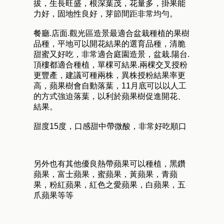
拔，生長旺盛，根深葉茂，花量多，掛果能
力好，固地性良好，芽節間距非常均勻。
餐廳.店面.觀光區造景最適合盆栽種植的果樹
品種，平地可以開花結果的選育品種，清脆
甜蜜又好吃，非常適合庭園造景，盆栽.陽台.
頂樓都適合種植，單棵可結果.兩棵交叉授粉
更豐產，建議可種兩株，異株授粉結果率更
高，蘋果樹會自動落葉，11月底可以以人工
的方式強迫落葉，以利於蘋果樹促進開花、
結果。
甜度15度，口感甜中帶微酸，非常好吃順口
另外也有其他優良熱帶蘋果可以種植，黑鑽
蘋果，富士蘋果，蜜蘋果，黃蘋果，青蘋
果，粉紅蘋果，紅色之愛蘋果，白蘋果，五
爪蘋果等等