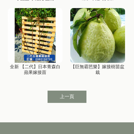
全新 【二代】日本青森白
【巨無霸芭樂】嫁接樹苗盆
蘋果嫁接苗
栽
上一頁