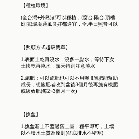
【種植環境】
(全台灣+外島)都可以種植，(窗台.陽台.頂樓.
庭院)環境通風良好都適宜，全.半日照皆可以
【照顧方式超級簡單】
1.表面土乾再澆水，澆多一點水，等待下次
土快乾再澆水，熱天特別注意澆水
2.施肥：可以施肥也可以不用喔!!!施肥能幫助
成長，想施肥者收到盆後3個月後再施有機肥
或緩效肥(每2~3個月一次)
【換盆】
1.換盆新土不蓋過舊土團，種平即可，土壤
以不積水土質為原則(盆底排水不堵塞)