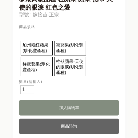
使的眼淚 紅色之愛
型號 : 嫁接苗-正宗
商品規格
加州粉紅蘋果
蜜蘋果(馴化豐
(馴化豐產種)
產種)
柱狀蘋果-天使
柱狀蘋果(馴化
的眼淚(馴化豐
豐產種)
產種)
數量(請輸入)
紅色之愛蘋果
黑鑽蘋果(馴化
(馴化豐產種)
豐產種)
大果黑卡2號
青森白蘋果(馴
蘋果(馴化豐產
化豐產種)
種)
富士蘋果(馴化
樂琪蘋果(馴化
商品諮詢
豐產種)
豐產種)
五爪蘋果(馴化
青蘋果(馴化豐