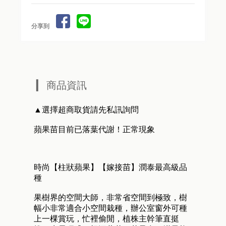
豐產種)
產種)
維納斯奶油富
分享到
黃蘋果(馴化豐
士蘋果(馴化豐
產種)
產種)
蜜蘋果（一般
富士蘋果（一
種）
般種）
商品資訊
黃蘋果（一般
青蘋果（一般
種）
種）
▲選擇超商取貨請先私訊詢問
紅色之愛（一
般種）
蘋果苗目前已落葉代謝！正常現象
時尚【柱狀蘋果】【嫁接苗】潤泰最高級品
種
果樹界的空間大師，非常省空間到極致，樹
幅小非常適合小空間栽種，辦公室窗外可種
上一棵賞玩，忙裡偷閒，植株主幹筆直挺