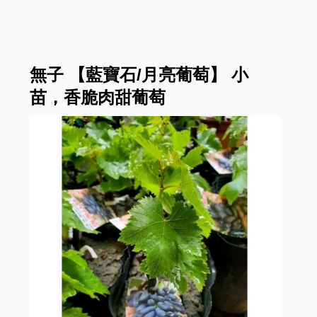
無子 【藍寶石/月亮葡萄】 小
苗，香脆肉甜葡萄