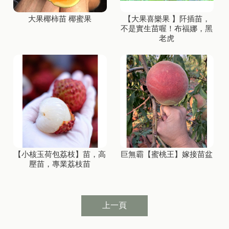
大果椰柿苗 椰蜜果
【大果喜樂果 】阡插苗，
不是實生苗喔！布福娜，黑
老虎
【小核玉荷包荔枝】苗，高
巨無霸【蜜桃王】嫁接苗盆
壓苗，專業荔枝苗
上一頁