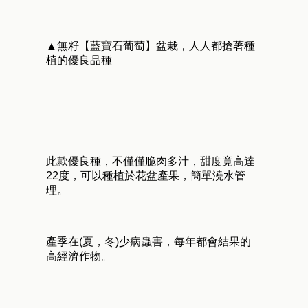
▲無籽【藍寶石葡萄】盆栽，人人都搶著種
植的優良品種
此款優良種，不僅僅脆肉多汁，甜度竟高達
22度，可以種植於花盆產果，簡單澆水管
理。
產季在(夏，冬)少病蟲害，每年都會結果的
高經濟作物。