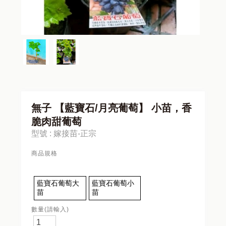
無子 【藍寶石/月亮葡萄】 小苗，香
脆肉甜葡萄
型號 : 嫁接苗-正宗
商品規格
藍寶石葡萄大
藍寶石葡萄小
苗
苗
數量(請輸入)